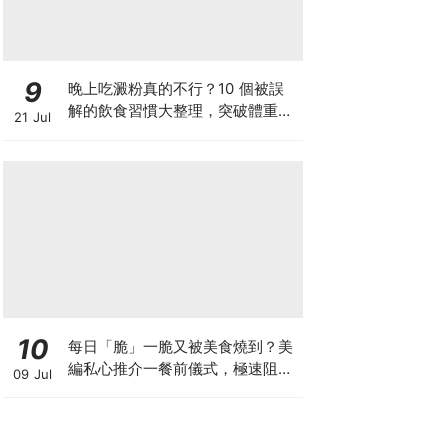
9
晚上吃澱粉真的不行？10 個被誤
解的飲食習慣大整理，突破體重停
21 Jul
滯期的調整指南
10
每日「脆」一脆又被美食燒到？美
編私心推介一餐前儀式，極速阻碳
09 Jul
阻油，餐前一包開啟「易瘦體
質」！