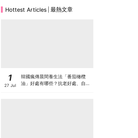
最熱文章
Hottest Articles
1
韓國瘋傳晨間養生法「番茄橄欖
油」好處有哪些？抗老好處、自製
27 Jul
做法與禁忌一次看