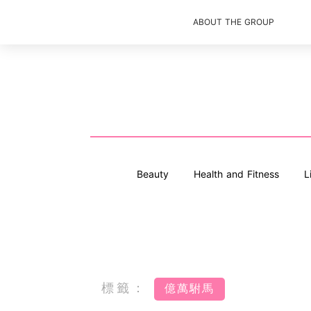
ABOUT THE GROUP
Beauty
Health and Fitness
L
標籤：
億萬駙馬