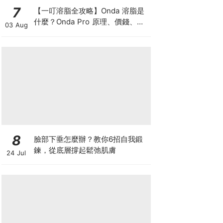
7
【一叮溶脂全攻略】Onda 溶脂是
什麼？Onda Pro 原理、價錢、次
03 Aug
數及中環減肥療程一次了解
8
臉部下垂怎麼辦？教你6招自我鍛
鍊，從底層撐起鬆弛肌膚
24 Jul