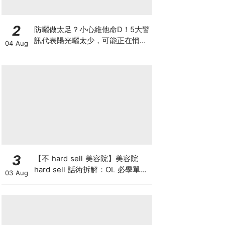
2
防曬做太足？小心維他命D！5大警
訊代表陽光曬太少，可能正在悄悄
04 Aug
影響你的健康
3
【不 hard sell 美容院】美容院
hard sell 話術拆解：OL 必學單次
03 Aug
收費與預繳套票消費攻略