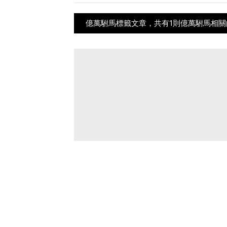
億萬駙馬標籤文章，共有1則億萬駙馬相關