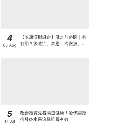
4
【冷凍溶脂避雷】做之前必睇｜有
冇用？後遺症、禁忌＋冷微波、雙
03 Aug
機比較
5
改善體質先看腸道健康！哈佛認證
抗發炎水果這樣吃最有效
17 Jul