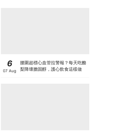
6
腰圍超標心血管拉警報？每天吃酪
梨降壞膽固醇，護心飲食這樣做
07 Aug