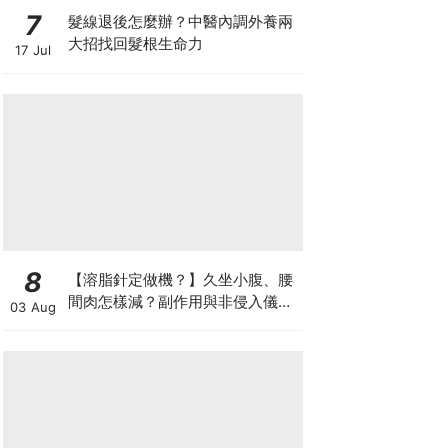
7
髮線退後怎麼辦？中醫內調外養兩
大招找回髮根生命力
17 Jul
8
【溶脂針定做機？】久坐小腹、腰
間肉怎樣減？副作用與非侵入儀器
03 Aug
比較