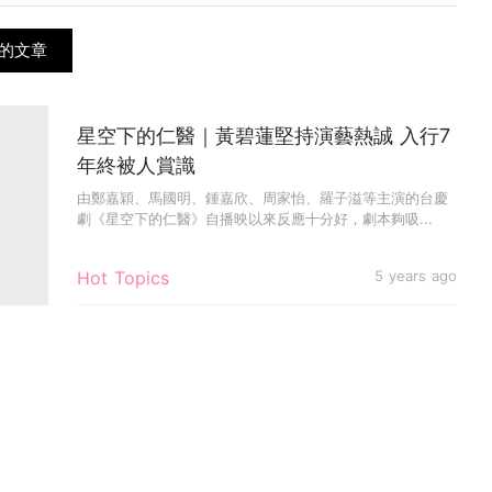
的文章
星空下的仁醫｜黃碧蓮堅持演藝熱誠 入行7
年終被人賞識
由鄭嘉穎、馬國明、鍾嘉欣、周家怡、羅子溢等主演的台慶
劇《星空下的仁醫》自播映以來反應十分好，劇本夠吸...
Hot Topics
5 years ago