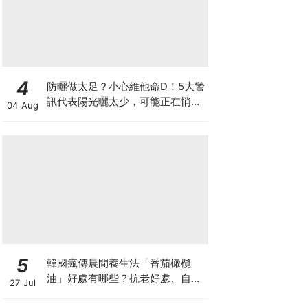
4
防曬做太足？小心維他命D！5大警
訊代表陽光曬太少，可能正在悄悄
04 Aug
影響你的健康
5
韓國瘋傳晨間養生法「番茄橄欖
油」好處有哪些？抗老好處、自製
27 Jul
做法與禁忌一次看