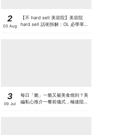
2
【不 hard sell 美容院】美容院
hard sell 話術拆解：OL 必學單次
03 Aug
收費與預繳套票消費攻略
3
每日「脆」一脆又被美食燒到？美
編私心推介一餐前儀式，極速阻碳
09 Jul
阻油，餐前一包開啟「易瘦體
質」！