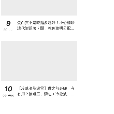
9
蛋白質不是吃越多越好！小心補錯
讓代謝跟著卡關，教你聰明分配三
29 Jul
餐蛋白質份量
10
【冷凍溶脂避雷】做之前必睇｜有
冇用？後遺症、禁忌＋冷微波、雙
03 Aug
機比較