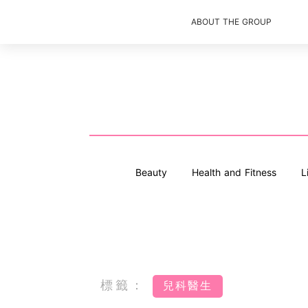
ABOUT THE GROUP
Beauty
Health and Fitness
L
標籤：
兒科醫生