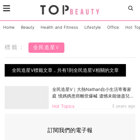
Home
Beauty
Health and Fitness
Lifestyle
Office
Hot To
標籤：
全民造星V
全民造星V標籤文章，共有1則全民造星V相關的文章
全民造星V｜大熱Nathan自小生活寄養家
庭 憶媽媽患癌離世爆喊 遺憾未能做盡兒子
責任
Hot Topics
3 years ago
訂閱我們的電子報