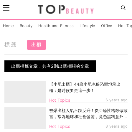
Home
Beauty
Health and Fitness
Lifestyle
Office
Hot To
標籤：
出櫃
出櫃標籤文章，共有2則出櫃相關的文章
【小肥出櫃】44歲小肥克服恐懼坦承出
櫃：是時候要走這一步！
Hot Topics
6 years ago
被爆出櫃人氣不跌反升！炎亞綸性格敢做敢
言，常為地球和社會發聲，竟憑黑料意外令
大量路人轉粉絲～！
Hot Topics
8 years ago