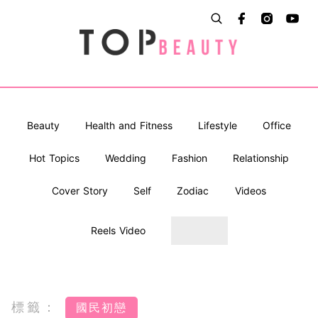
Beauty
Health and Fitness
Lifestyle
Office
Hot Topics
Wedding
Fashion
Relationship
Cover Story
Self
Zodiac
Videos
Reels Video
標籤：
國民初戀