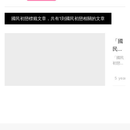
國民初戀標籤文章，共有1則國民初戀相關的文章
「國
民初
戀」
「國民
初戀」
姚焯
姚焯菲
菲出
（Chante
Hot Top
5 years
新歌
雖然未
有勝出
爭新
比賽，
人獎
仍憑著
溫柔的
17秒
聲線吸
MV
納一班
忠實粉
預告
絲支
氣質
持。繼