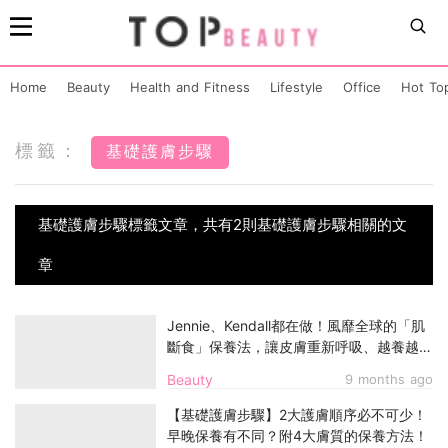
Home
Beauty
Health and Fitness
Lifestyle
Office
Hot To
標籤：
基礎護膚步驟
基礎護膚步驟標籤文章，共有2則基礎護膚步驟相關的文
章
Jennie、Kendall都在做！風靡全球的「肌
斷食」保養法，讓皮膚重新呼吸、越養越
亮！
Beauty
9 months ago
【基礎護膚步驟】2大護膚順序必不可少！
早晚保養有不同？附4大膚質的保養方法！