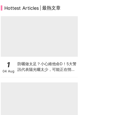
最熱文章
Hottest Articles
1
防曬做太足？小心維他命D！5大警
訊代表陽光曬太少，可能正在悄悄
04 Aug
影響你的健康