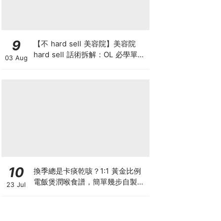
9
【不 hard sell 美容院】美容院
hard sell 話術拆解：OL 必學單次
03 Aug
收費與預繳套票消費攻略
10
換季總是卡痰乾咳？1:1 黃金比例
電飯煲潤喉食譜，簡單幾步自製天
23 Jul
然潤喉滋養飲