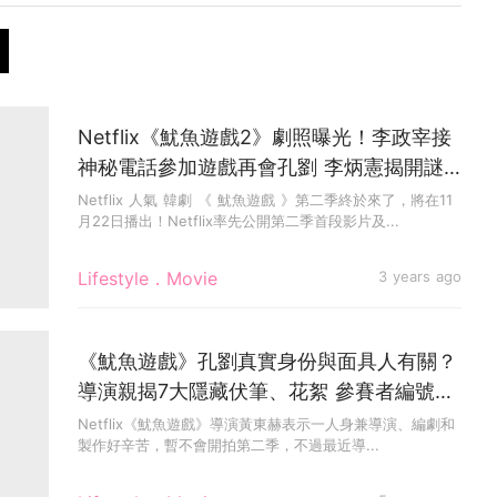
Netflix《魷魚遊戲2》劇照曝光！李政宰接
神秘電話參加遊戲再會孔劉 李炳憲揭開謎
團
Netflix 人氣 韓劇 《 魷魚遊戲 》第二季終於來了，將在11
月22日播出！Netflix率先公開第二季首段影片及...
Lifestyle．Movie
3 years ago
《魷魚遊戲》孔劉真實身份與面具人有關？
導演親揭7大隱藏伏筆、花絮 參賽者編號有
隱藏意義
Netflix《魷魚遊戲》導演黃東赫表示一人身兼導演、編劇和
製作好辛苦，暫不會開拍第二季，不過最近導...