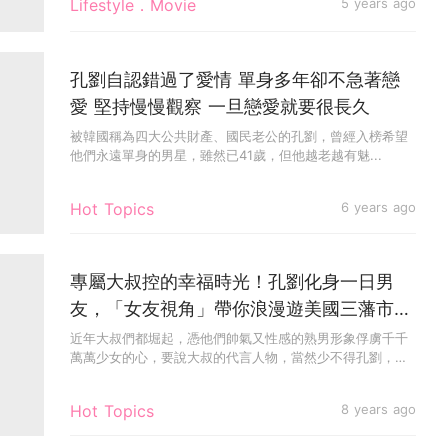
Lifestyle．Movie
5 years ago
孔劉自認錯過了愛情 單身多年卻不急著戀
愛 堅持慢慢觀察 一旦戀愛就要很長久
被韓國稱為四大公共財產、國民老公的孔劉，曾經入榜希望
他們永遠單身的男星，雖然已41歲，但他越老越有魅...
Hot Topics
6 years ago
專屬大叔控的幸福時光！孔劉化身一日男
友，「女友視角」帶你浪漫遊美國三藩市
～！
近年大叔們都堀起，憑他們帥氣又性感的熟男形象俘虜千千
萬萬少女的心，要說大叔的代言人物，當然少不得孔劉，他
溫暖的笑容和誘惑...
Hot Topics
8 years ago