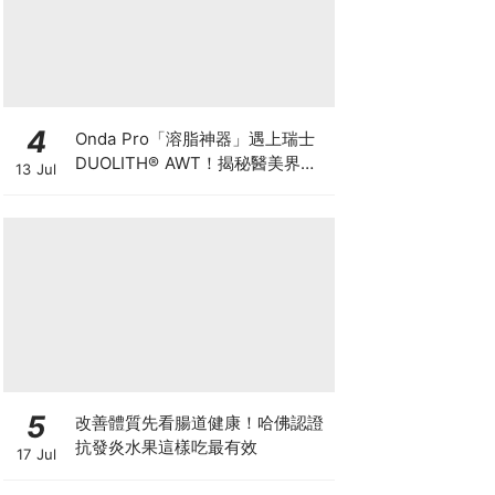
4
Onda Pro「溶脂神器」遇上瑞士
DUOLITH® AWT！揭秘醫美界悄
13 Jul
悄瘋傳的「雙機塑形」雙倍震撼彈
5
改善體質先看腸道健康！哈佛認證
抗發炎水果這樣吃最有效
17 Jul