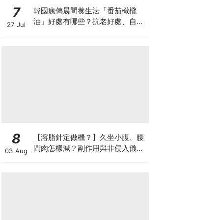
7
韓國瘋傳晨間養生法「番茄橄欖
油」好處有哪些？抗老好處、自製
27 Jul
做法與禁忌一次看
8
【溶脂針定做機？】久坐小腹、腰
間肉怎樣減？副作用與非侵入儀器
03 Aug
比較