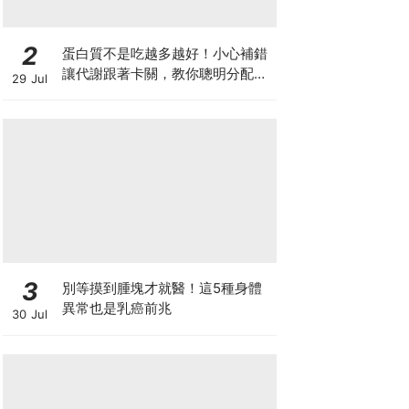
2
蛋白質不是吃越多越好！小心補錯
讓代謝跟著卡關，教你聰明分配三
29 Jul
餐蛋白質份量
3
別等摸到腫塊才就醫！這5種身體
異常也是乳癌前兆
30 Jul