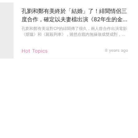
孔劉和鄭有美終於「結婚」了！緋聞情侶三
度合作，確定以夫妻檔出演《82年生的金智
英》！
孔劉和鄭有美這對CP的緋聞傳了很久，兩人曾合作出演電影
《熔爐》和《屍殺列車》，雖然在戲內無緣做成雙成對，戲
外卻多次傳出兩...
Hot Topics
8 years ago