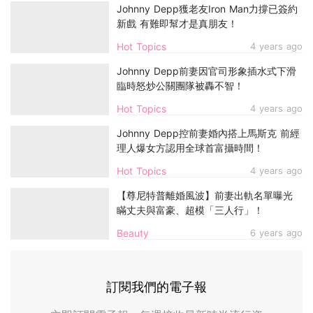
Johnny Depp獲老友Iron Man力撐已簽約
新戲 有難即幫才是真朋友！
Hot Topics
4 years ago
Johnny Depp前妻因官司形象插水式下滑
臨時怒炒公關團隊被轟不智！
Hot Topics
4 years ago
Johnny Depp控前妻婚內搭上馬斯克 前經
理人爆女方認用全球首富攝時間！
Hot Topics
4 years ago
【尊尼特普離婚風波】前妻出軌名單曝光
瞞丈夫與富豪、超模「三人行」！
Beauty
6 years ago
訂閱我們的電子報