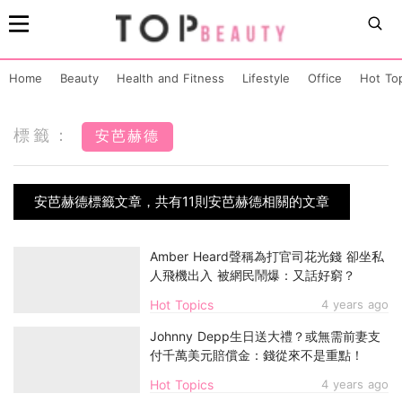
Home
Beauty
Health and Fitness
Lifestyle
Office
Hot To
標籤：
安芭赫德
安芭赫德標籤文章，共有11則安芭赫德相關的文章
Amber Heard聲稱為打官司花光錢 卻坐私
人飛機出入 被網民鬧爆：又話好窮？
Hot Topics
4 years ago
Johnny Depp生日送大禮？或無需前妻支
付千萬美元賠償金：錢從來不是重點！
Hot Topics
4 years ago