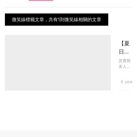
微笑線標籤文章，共有1則微笑線相關的文章
【夏
日美
臀提
其實很
多人都
案】
忽略了
5招
「微笑
Beauty
6 years
搶救
線」的
保養，
臀部
一個轉
暗
身便被
人發現
沈、
臀部原
粗糙
來暗沉
粗糙，
問題
十分丟
找回
臉尷