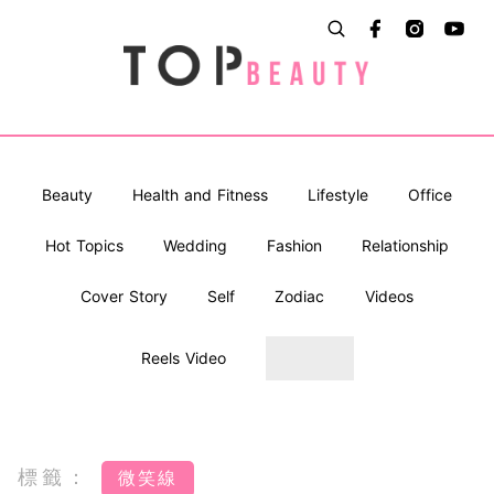
Beauty
Health and Fitness
Lifestyle
Office
Hot Topics
Wedding
Fashion
Relationship
Cover Story
Self
Zodiac
Videos
Reels Video
標籤：
微笑線