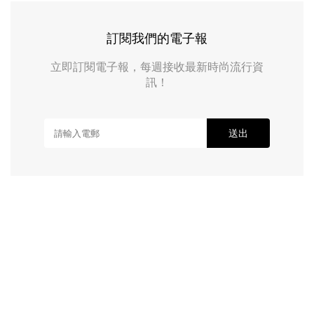
訂閱我們的電子報
立即訂閱電子報，每週接收最新時尚流行資
訊！
送出