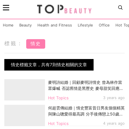
Home
Beauty
Health and Fitness
Lifestyle
Office
Hot To
標籤：
情史
情史標籤文章，共有7則情史相關的文章
麥明詩結婚｜回顧麥明詩情史 曾為林作當
眾爆喊 否認舊情是黑歷史 麥母甜笑回應婚
事
Hot Topics
3 years ago
何超雲傳結婚｜情史豐富昔日男友個個精英
與陳山聰愛得最高調 分手後傳戀上50歲高
層
Hot Topics
4 years ago