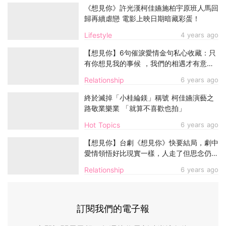
《想見你》許光漢柯佳嬿施柏宇原班人馬回
歸再續虐戀 電影上映日期暗藏彩蛋！
Lifestyle
4 years ago
【想見你】6句催淚愛情金句私心收藏：只
有你想見我的事候 ，我們的相遇才有意
義！
Relationship
6 years ago
終於滅掉「小桂綸鎂」稱號 柯佳嬿演藝之
路敬業樂業 「就算不喜歡也拍」
Hot Topics
6 years ago
【想見你】台劇《想見你》快要結局，劇中
愛情領悟好比現實一樣，人走了但思念仍
在。
Relationship
6 years ago
訂閱我們的電子報