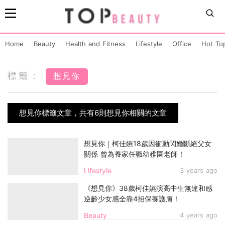
Home
Beauty
Health and Fitness
Lifestyle
Office
Hot To
標籤：
想見你
想見你標籤文章，共有6則想見你相關的文章
想見你｜柯佳嬿18歲因衝動閃婚斷絕父女
關係 曾為養家任職幼稚園老師！
Lifestyle
3 years ago
《想見你》38歲柯佳嬿演高中生無違和感
逆齡少女感全靠4招保養護膚！
Beauty
4 years ago