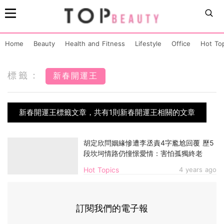
Home
Beauty
Health and Fitness
Lifestyle
Office
Hot To
標籤：
新春開運王
新春開運王標籤文章，共有1則新春開運王相關的文章
胡定欣問姻緣慘遭李丞責4字尷尬回覆 歷5
段坎坷情路仍憧憬愛情：害怕孤獨終老
Hot Topics
4 years ago
訂閱我們的電子報