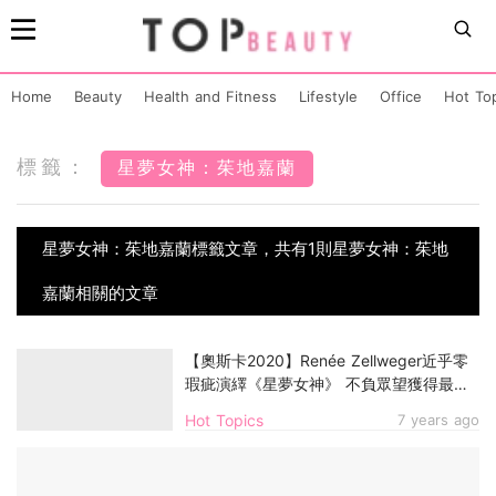
Home
Beauty
Health and Fitness
Lifestyle
Office
Hot To
標籤：
星夢女神：茱地嘉蘭
星夢女神：茱地嘉蘭標籤文章，共有1則星夢女神：茱地
嘉蘭相關的文章
【奧斯卡2020】Renée Zellweger近乎零
瑕疵演繹《星夢女神》 不負眾望獲得最佳
女主角
Hot Topics
7 years ago