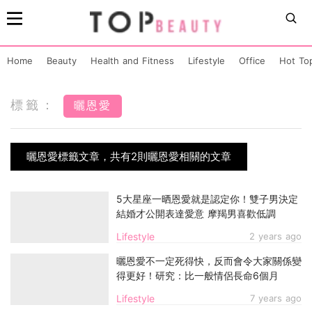
Home
Beauty
Health and Fitness
Lifestyle
Office
Hot To
標籤：
曬恩愛
曬恩愛標籤文章，共有2則曬恩愛相關的文章
5大星座一晒恩愛就是認定你！雙子男決定
結婚才公開表達愛意 摩羯男喜歡低調
Lifestyle
2 years ago
曬恩愛不一定死得快，反而會令大家關係變
得更好！研究：比一般情侶長命6個月
Lifestyle
7 years ago