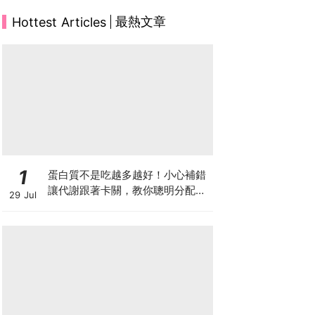
最熱文章
Hottest Articles
1
蛋白質不是吃越多越好！小心補錯
讓代謝跟著卡關，教你聰明分配三
29 Jul
餐蛋白質份量