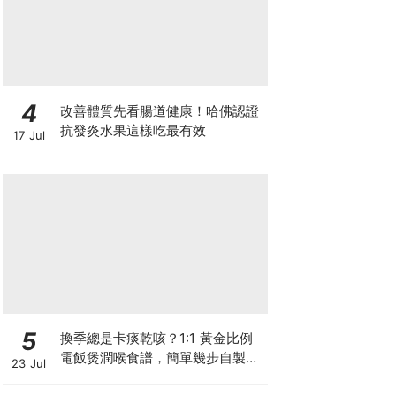
4
改善體質先看腸道健康！哈佛認證
抗發炎水果這樣吃最有效
17 Jul
5
換季總是卡痰乾咳？1:1 黃金比例
電飯煲潤喉食譜，簡單幾步自製天
23 Jul
然潤喉滋養飲