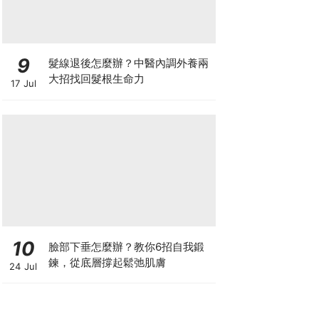
9
髮線退後怎麼辦？中醫內調外養兩
大招找回髮根生命力
17 Jul
10
臉部下垂怎麼辦？教你6招自我鍛
鍊，從底層撐起鬆弛肌膚
24 Jul