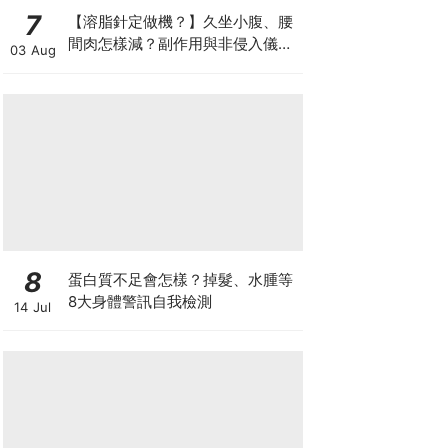
7
【溶脂針定做機？】久坐小腹、腰
間肉怎樣減？副作用與非侵入儀器
03 Aug
比較
8
蛋白質不足會怎樣？掉髮、水腫等
8大身體警訊自我檢測
14 Jul