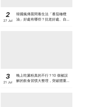
2
韓國瘋傳晨間養生法「番茄橄欖
油」好處有哪些？抗老好處、自製
27 Jul
做法與禁忌一次看
3
晚上吃澱粉真的不行？10 個被誤
解的飲食習慣大整理，突破體重停
21 Jul
滯期的調整指南