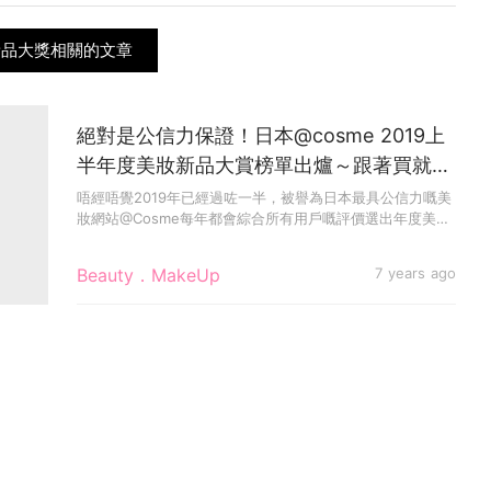
新品大獎相關的文章
絕對是公信力保證！日本@cosme 2019上
半年度美妝新品大賞榜單出爐～跟著買就沒
有錯
唔經唔覺2019年已經過咗一半，被譽為日本最具公信力嘅美
妝網站@Cosme每年都會綜合所有用戶嘅評價選出年度美妝
大賞，而...
Beauty．MakeUp
7 years ago