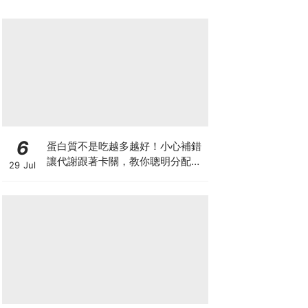
6
蛋白質不是吃越多越好！小心補錯
讓代謝跟著卡關，教你聰明分配三
29 Jul
餐蛋白質份量