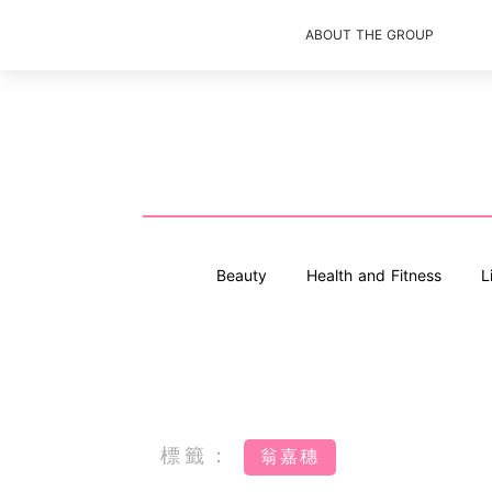
ABOUT THE GROUP
Beauty
Health and Fitness
L
標籤：
翁嘉穗