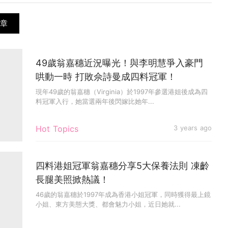
章
49歲翁嘉穗近況曝光！與李明慧爭入豪門
哄動一時 打敗佘詩曼成四料冠軍！
現年49歲的翁嘉穗（Virginia）於1997年參選港姐後成為四
料冠軍入行，她當選兩年後閃嫁比她年...
Hot Topics
3 years ago
四料港姐冠軍翁嘉穗分享5大保養法則 凍齡
長腿美照掀熱議！
46歲的翁嘉穗於1997年成為香港小姐冠軍，同時獲得最上鏡
小姐、東方美態大獎、都會魅力小姐，近日她就...