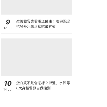
9
改善體質先看腸道健康！哈佛認證
抗發炎水果這樣吃最有效
17 Jul
10
蛋白質不足會怎樣？掉髮、水腫等
8大身體警訊自我檢測
14 Jul