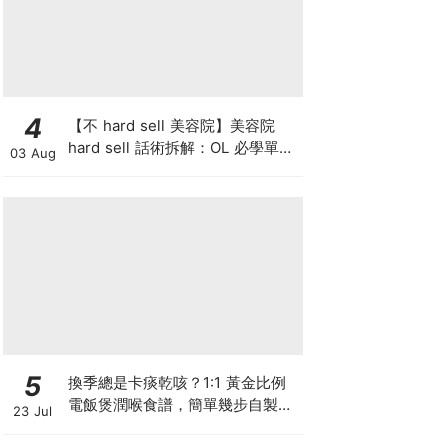
4
【不 hard sell 美容院】美容院
hard sell 話術拆解：OL 必學單次
03 Aug
收費與預繳套票消費攻略
5
換季總是卡痰乾咳？1:1 黃金比例
電飯煲潤喉食譜，簡單幾步自製天
23 Jul
然潤喉滋養飲