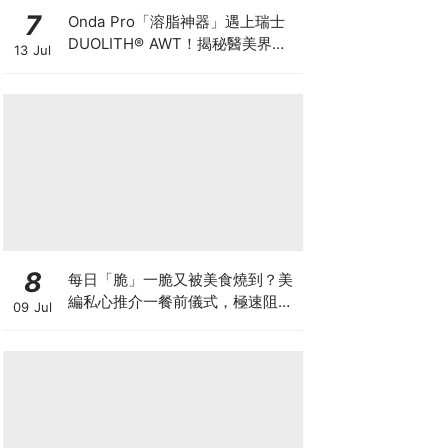
7
Onda Pro「溶脂神器」遇上瑞士
DUOLITH® AWT！揭秘醫美界悄
13 Jul
悄瘋傳的「雙機塑形」雙倍震撼彈
8
每日「脆」一脆又被美食燒到？美
編私心推介一餐前儀式，極速阻碳
09 Jul
阻油，餐前一包開啟「易瘦體
質」！