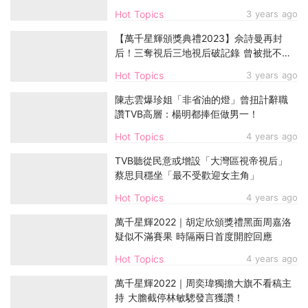
Hot Topics
3 years ago
【萬千星輝頒獎典禮2023】佘詩曼再封
后！三奪視后三地視后破記錄 曾被批不懂
演戲
Hot Topics
3 years ago
陳志雲爆珍姐「非省油的燈」曾扭計辭職
讚TVB高層：楊明都捧佢做男一！
Hot Topics
4 years ago
TVB聽從民意或增設「大灣區視帝視后」
蔡思貝穩坐「最不受歡迎女主角」
Hot Topics
4 years ago
萬千星輝2022｜胡定欣頒獎禮黑面周嘉洛
疑似不滿賽果 時隔兩日首度開腔回應
Hot Topics
4 years ago
萬千星輝2022｜周奕瑋獨擔大旗不看稿主
持 大膽截停林敏驄發言獲讚！