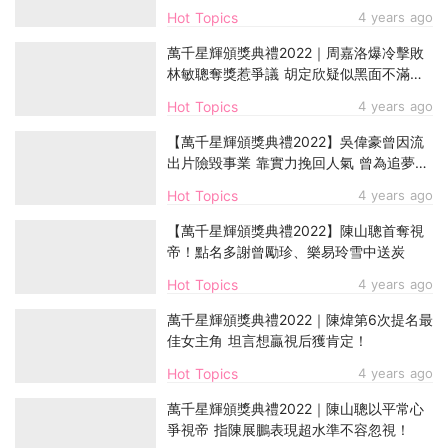
Hot Topics
4 years ago
萬千星輝頒獎典禮2022｜周嘉洛爆冷擊敗
林敏聰奪獎惹爭議 胡定欣疑似黑面不滿賽
果？
Hot Topics
4 years ago
【萬千星輝頒獎典禮2022】吳偉豪曾因流
出片險毀事業 靠實力挽回人氣 曾為追夢棄
入大學
Hot Topics
4 years ago
【萬千星輝頒獎典禮2022】陳山聰首奪視
帝！點名多謝曾勵珍、樂易玲雪中送炭
Hot Topics
4 years ago
萬千星輝頒獎典禮2022｜陳煒第6次提名最
佳女主角 坦言想贏視后獲肯定！
Hot Topics
4 years ago
萬千星輝頒獎典禮2022｜陳山聰以平常心
爭視帝 指陳展鵬表現超水準不容忽視！