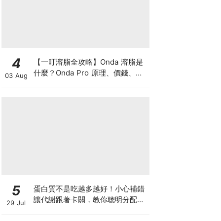
4
【一叮溶脂全攻略】Onda 溶脂是
什麼？Onda Pro 原理、價錢、次
03 Aug
數及中環減肥療程一次了解
5
蛋白質不是吃越多越好！小心補錯
讓代謝跟著卡關，教你聰明分配三
29 Jul
餐蛋白質份量