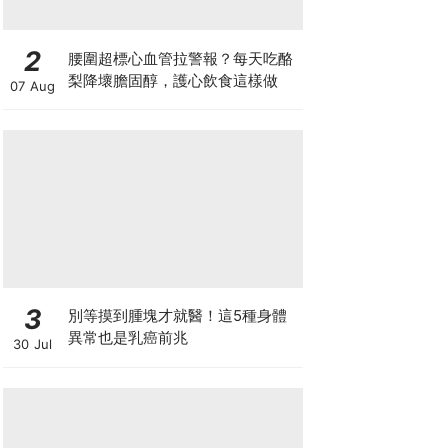
2
腰圍超標心血管拉警報？每天吃酪
梨降壞膽固醇，護心飲食這樣做
07 Aug
3
別等摸到腫塊才就醫！這5種身體
異常也是乳癌前兆
30 Jul