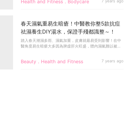
Health and Fitness．Bodycare
7 years ago
春天濕氣重易生暗瘡！中醫教你整5款抗痘
祛濕養生DIY湯水，保證手殘都識整～！
踏入春天潮濕多雨、濕氣加重，皮膚就最易受到影響！在中
醫角度易生暗瘡大多因為脾虛肝火旺盛，體內濕氣難以被化
解，導致外濕入侵...
Beauty．Health and Fitness
7 years ago