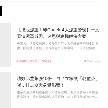
【擺脫濕重！即Check 4大濕重警號】一文
看清濕重成因、迷思與終極解決方案
香港人生活節奏急速，又食無定時，大多偏好辛辣和生冷食
物，同時缺乏運動，且長期處於冷氣環境⋯⋯這些習慣都是
導致體內積聚濕氣...
Health and Fitness
a year ago
功效比薑茶強10倍，自己在家做「乾薑茶」
喝，排走夏天身體濕毒！
很多女生都會喝薑茶薑水來舒緩經痛，但其實薑除了可以溫
暖身體外，還有排出體內濕毒廢物、加快新陳代謝的功效，
夏天易惹濕毒，飲...