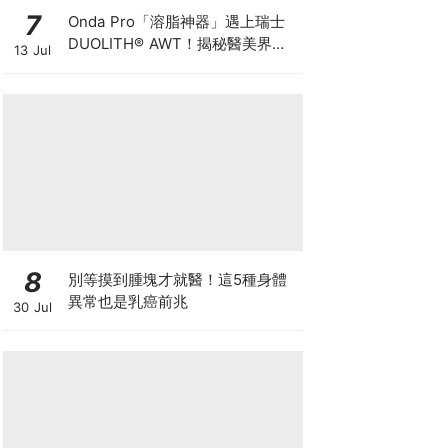
7
Onda Pro「溶脂神器」遇上瑞士
DUOLITH® AWT！揭秘醫美界悄
13 Jul
悄瘋傳的「雙機塑形」雙倍震撼彈
8
別等摸到腫塊才就醫！這5種身體
異常也是乳癌前兆
30 Jul