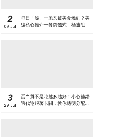
2
每日「脆」一脆又被美食燒到？美
編私心推介一餐前儀式，極速阻碳
09 Jul
阻油，餐前一包開啟「易瘦體
質」！
3
蛋白質不是吃越多越好！小心補錯
讓代謝跟著卡關，教你聰明分配三
29 Jul
餐蛋白質份量