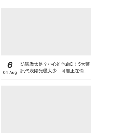
6
防曬做太足？小心維他命D！5大警
訊代表陽光曬太少，可能正在悄悄
04 Aug
影響你的健康