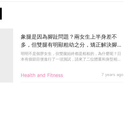
象腿是因為腳趾問題？兩女生上半身差不
多，但雙腿有明顯粗幼之分，矯正解決腳粗
問題！
明明不是個胖女生，但雙腿始終都是粗粗的，為什麼呢？日
本有個節目便進行了一項測試，請來了二位體重和身型相
似，但雙腿有著明顯...
Health and Fitness
7 years ago