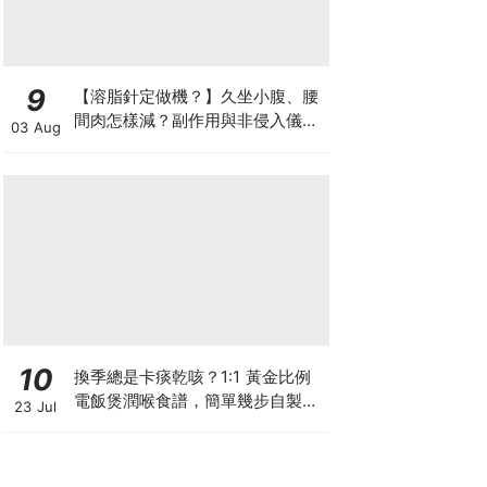
9
【溶脂針定做機？】久坐小腹、腰
間肉怎樣減？副作用與非侵入儀器
03 Aug
比較
10
換季總是卡痰乾咳？1:1 黃金比例
電飯煲潤喉食譜，簡單幾步自製天
23 Jul
然潤喉滋養飲