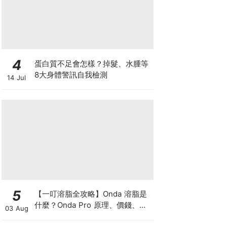
4
蛋白質不足會怎樣？掉髮、水腫等
8大身體警訊自我檢測
14 Jul
5
【一叮溶脂全攻略】Onda 溶脂是
什麼？Onda Pro 原理、價錢、次
03 Aug
數及中環減肥療程一次了解