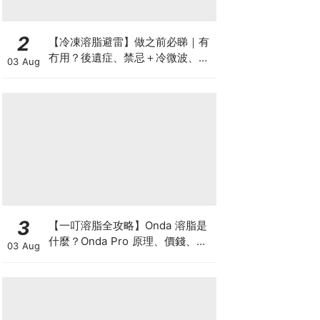
2
【冷凍溶脂避雷】做之前必睇｜有
冇用？後遺症、禁忌＋冷微波、雙
03 Aug
機比較
3
【一叮溶脂全攻略】Onda 溶脂是
什麼？Onda Pro 原理、價錢、次
03 Aug
數及中環減肥療程一次了解