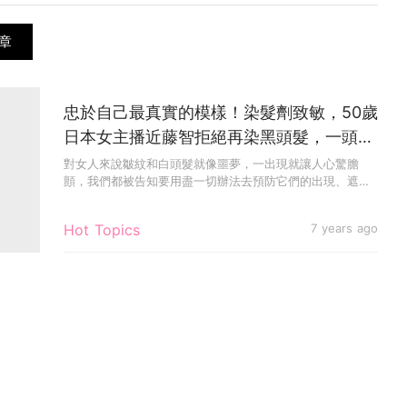
章
忠於自己最真實的模樣！染髮劑致敏，50歲
日本女主播近藤智拒絕再染黑頭髮，一頭銀
髮也美翻天～！
對女人來說皺紋和白頭髮就像噩夢，一出現就讓人心驚膽
顫，我們都被告知要用盡一切辦法去預防它們的出現、遮掩
它們的存在，只求令...
Hot Topics
7 years ago