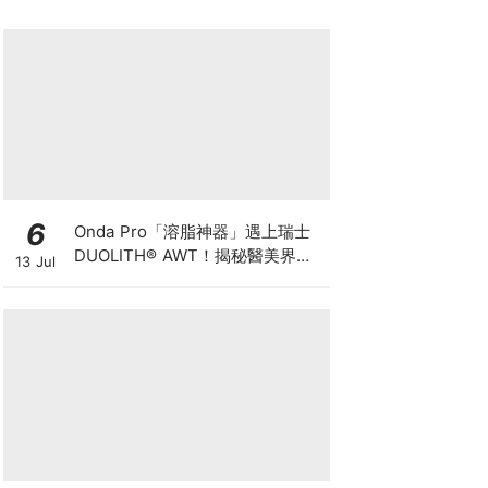
6
Onda Pro「溶脂神器」遇上瑞士
DUOLITH® AWT！揭秘醫美界悄
13 Jul
悄瘋傳的「雙機塑形」雙倍震撼彈