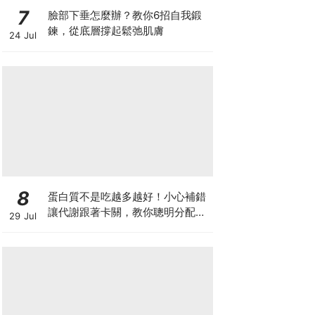
7
臉部下垂怎麼辦？教你6招自我鍛
鍊，從底層撐起鬆弛肌膚
24 Jul
8
蛋白質不是吃越多越好！小心補錯
讓代謝跟著卡關，教你聰明分配三
29 Jul
餐蛋白質份量