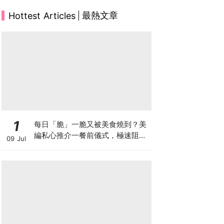
最熱文章
Hottest Articles
1
每日「脆」一脆又被美食燒到？美
編私心推介一餐前儀式，極速阻碳
09 Jul
阻油，餐前一包開啟「易瘦體
質」！