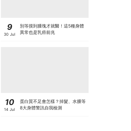
9
別等摸到腫塊才就醫！這5種身體
異常也是乳癌前兆
30 Jul
10
蛋白質不足會怎樣？掉髮、水腫等
8大身體警訊自我檢測
14 Jul