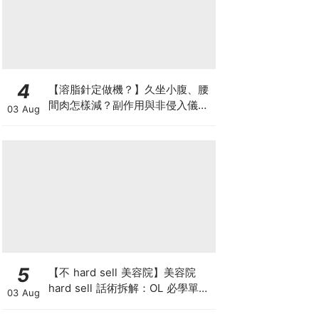
4
【溶脂針定做機？】久坐小腹、腰
間肉怎樣減？副作用與非侵入儀器
03 Aug
比較
5
【不 hard sell 美容院】美容院
hard sell 話術拆解：OL 必學單次
03 Aug
收費與預繳套票消費攻略