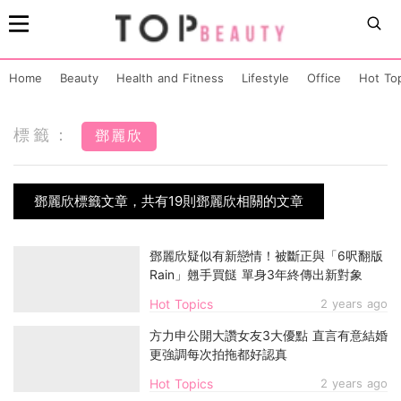
Home
Beauty
Health and Fitness
Lifestyle
Office
Hot To
標籤：
鄧麗欣
鄧麗欣標籤文章，共有19則鄧麗欣相關的文章
鄧麗欣疑似有新戀情！被斷正與「6呎翻版
Rain」翹手買餸 單身3年終傳出新對象
Hot Topics
2 years ago
方力申公開大讚女友3大優點 直言有意結婚
更強調每次拍拖都好認真
Hot Topics
2 years ago