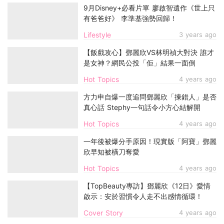
9月Disney+必看片單 廖啟智遺作《世上只
有爸爸好》 李準基強勢回歸！
Lifestyle
3 years ago
【飯戲攻心】鄧麗欣VS林明禎大對決 誰才
是女神？網民公投「佢」結果一面倒
Hot Topics
4 years ago
方力申自爆一度追問鄧麗欣「揀錯人」是否
真心話 Stephy一句話令小方心結解開
Hot Topics
4 years ago
一年後被爆分手原因！現實版「阿寶」鄧麗
欣早知被橫刀奪愛
Hot Topics
4 years ago
【TopBeauty專訪】鄧麗欣《12日》愛情
啟示：安於習慣令人走不出感情循環！
Cover Story
4 years ago