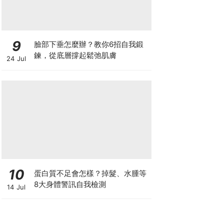
9
臉部下垂怎麼辦？教你6招自我鍛
鍊，從底層撐起鬆弛肌膚
24 Jul
10
蛋白質不足會怎樣？掉髮、水腫等
8大身體警訊自我檢測
14 Jul