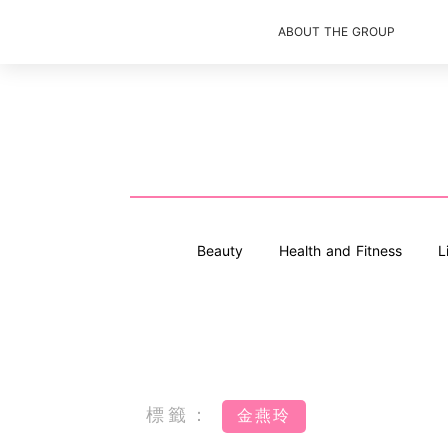
ABOUT THE GROUP
Beauty
Health and Fitness
L
標籤：
金燕玲