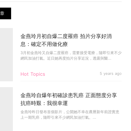
章
金燕玲月初自爆二度罹癌 拍片分享好消
息：確定不用做化療
3月初金燕玲又自爆二度罹癌，需要接受電療，隨即引來不少
網民加油打氣。近日她再度拍片分享近況，透露與醫...
Hot Topics
5 years ago
金燕玲自爆年初確診患乳癌 正面態度分享
抗癌時艱：我很幸運
金燕玲昨日發布首個影片，公開她不幸在農曆新年前證實患
上一期乳癌，隨即引來不少網民加油打氣。...