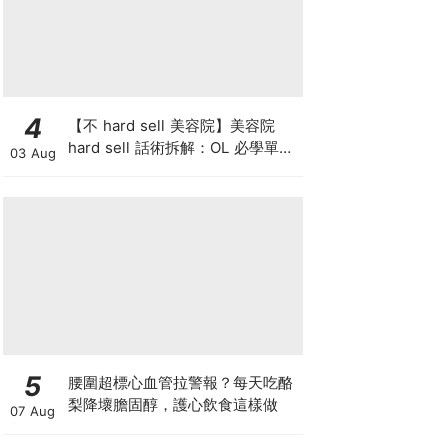
4
【不 hard sell 美容院】美容院
hard sell 話術拆解：OL 必學單次
03 Aug
收費與預繳套票消費攻略
5
腰圍超標心血管拉警報？每天吃酪
梨降壞膽固醇，護心飲食這樣做
07 Aug