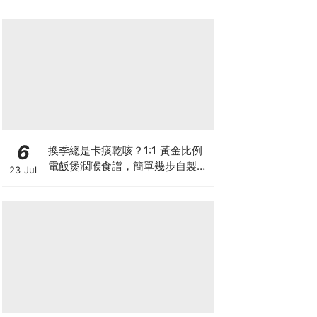
6
換季總是卡痰乾咳？1:1 黃金比例
電飯煲潤喉食譜，簡單幾步自製天
23 Jul
然潤喉滋養飲