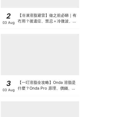
2
【冷凍溶脂避雷】做之前必睇｜有
冇用？後遺症、禁忌＋冷微波、雙
03 Aug
機比較
3
【一叮溶脂全攻略】Onda 溶脂是
什麼？Onda Pro 原理、價錢、次
03 Aug
數及中環減肥療程一次了解