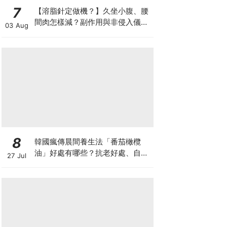
7
【溶脂針定做機？】久坐小腹、腰
間肉怎樣減？副作用與非侵入儀器
03 Aug
比較
8
韓國瘋傳晨間養生法「番茄橄欖
油」好處有哪些？抗老好處、自製
27 Jul
做法與禁忌一次看