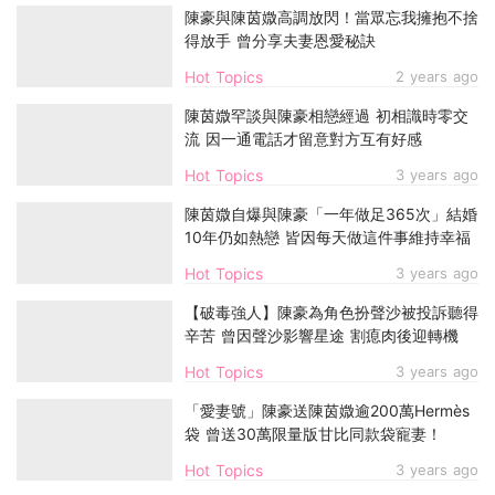
陳豪與陳茵媺高調放閃！當眾忘我擁抱不捨
得放手 曾分享夫妻恩愛秘訣
Hot Topics
2 years ago
陳茵媺罕談與陳豪相戀經過 初相識時零交
流 因一通電話才留意對方互有好感
Hot Topics
3 years ago
陳茵媺自爆與陳豪「一年做足365次」結婚
10年仍如熱戀 皆因每天做這件事維持幸福
Hot Topics
3 years ago
【破毒強人】陳豪為角色扮聲沙被投訴聽得
辛苦 曾因聲沙影響星途 割瘜肉後迎轉機
Hot Topics
3 years ago
「愛妻號」陳豪送陳茵媺逾200萬Hermès
袋 曾送30萬限量版甘比同款袋寵妻！
Hot Topics
3 years ago