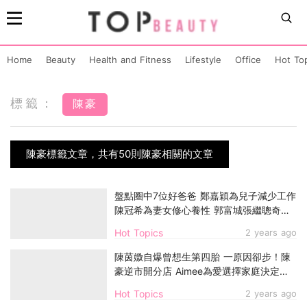
Home
Beauty
Health and Fitness
Lifestyle
Office
Hot To
標籤：
陳豪
陳豪標籤文章，共有50則陳豪相關的文章
盤點圈中7位好爸爸 鄭嘉穎為兒子減少工作
陳冠希為妻女修心養性 郭富城張繼聰奇招
氹女
Hot Topics
2 years ago
陳茵媺自爆曾想生第四胎 一原因卻步！陳
豪逆市開分店 Aimee為愛選擇家庭決定無
錯
Hot Topics
2 years ago