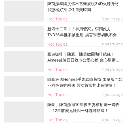
陳茵媺泰國度假不吝嗇展現34D火辣身材
狀態極好拍得住選美時期！
Hot Topics
3 years ago
新四十二章｜「御用管家」李岡效力
TVB26年惟不被重用 揚言學習胡楓不會退
休
Hot Topics
4 years ago
豪遊咖啡｜陳豪、陳茵媺因咖啡結緣！
Aimee確診日日收老公愛心餐 窩心舉動閃
爆網民
Hot Topics
4 years ago
陳豪狂送Hermès手袋給陳茵媺 限量版同款
不同色買夠兩個 與女首富甘比有得揮！
Hot Topics
4 years ago
陳豪、陳茵媺逾10年後夫妻檔拍劇一齊收
工 12年前演兄妹因一杯咖啡結緣！
Hot Topics
4 years ago