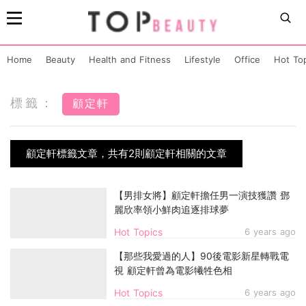
Home
Beauty
Health and Fitness
Lifestyle
Office
Hot To
標籤：
顧定軒
顧定軒標籤文章，共有2則顧定軒相關的文章
【男排女將】顧定軒擔任男一演技獲讚 鄧
麗欣率領小鮮肉追逐排球夢
Hot Topics
6 years ago
【那些我愛過的人】90後電影新星轉戰電
視 顧定軒曾為電影犧牲色相
Hot Topics
6 years ago