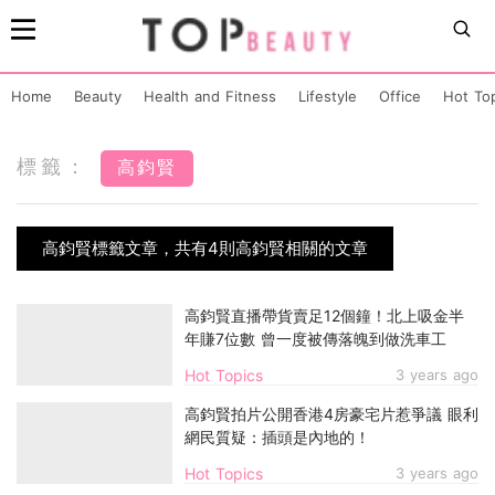
Home
Beauty
Health and Fitness
Lifestyle
Office
Hot To
標籤：
高鈞賢
高鈞賢標籤文章，共有4則高鈞賢相關的文章
高鈞賢直播帶貨賣足12個鐘！北上吸金半
年賺7位數 曾一度被傳落魄到做洗車工
Hot Topics
3 years ago
高鈞賢拍片公開香港4房豪宅片惹爭議 眼利
網民質疑：插頭是內地的！
Hot Topics
3 years ago