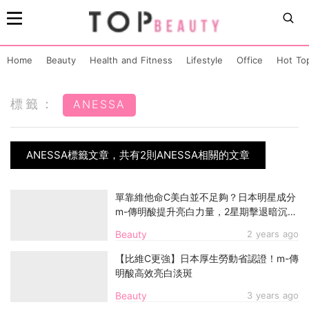
Home
Beauty
Health and Fitness
Lifestyle
Office
Hot To
標籤：
ANESSA
ANESSA標籤文章，共有2則ANESSA相關的文章
單靠維他命C美白並不足夠？日本明星成分
m-傳明酸提升亮白力量，2星期擊退暗沉色
斑^
Beauty
2 years ago
【比維C更強】日本厚生勞動省認證！m-傳
明酸高效亮白淡斑
Beauty
3 years ago