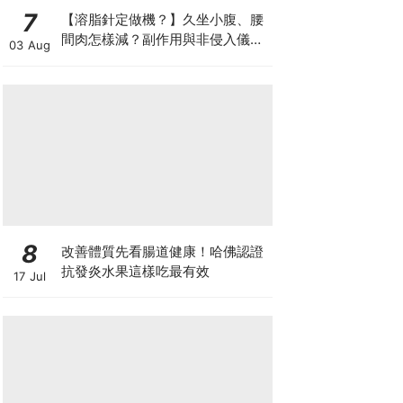
7
【溶脂針定做機？】久坐小腹、腰
間肉怎樣減？副作用與非侵入儀器
03 Aug
比較
8
改善體質先看腸道健康！哈佛認證
抗發炎水果這樣吃最有效
17 Jul