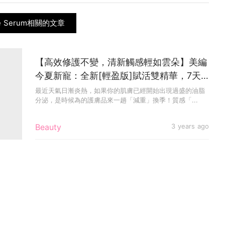
e Serum相關的文章
【高效修護不變，清新觸感輕如雲朵】美編
今夏新寵：全新[輕盈版]賦活雙精華，7天
煥發年輕肌膚！比經典版輕-50%
最近天氣日漸炎熱，如果你的肌膚已經開始出現過盛的油脂
分泌，是時候為的護膚品來一趟「減重」換季！質感「...
Beauty
3 years ago