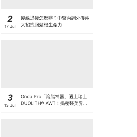
2
髮線退後怎麼辦？中醫內調外養兩
大招找回髮根生命力
17 Jul
3
Onda Pro「溶脂神器」遇上瑞士
DUOLITH® AWT！揭秘醫美界悄
13 Jul
悄瘋傳的「雙機塑形」雙倍震撼彈