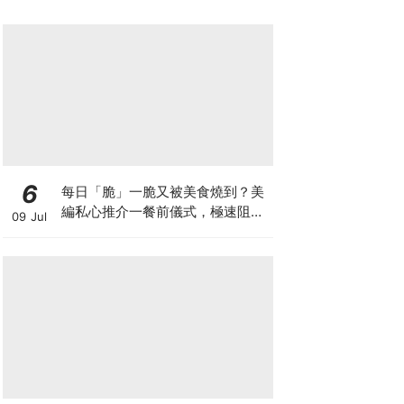
6
每日「脆」一脆又被美食燒到？美
編私心推介一餐前儀式，極速阻碳
09 Jul
阻油，餐前一包開啟「易瘦體
質」！