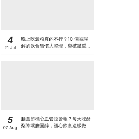
4
晚上吃澱粉真的不行？10 個被誤
解的飲食習慣大整理，突破體重停
21 Jul
滯期的調整指南
5
腰圍超標心血管拉警報？每天吃酪
梨降壞膽固醇，護心飲食這樣做
07 Aug