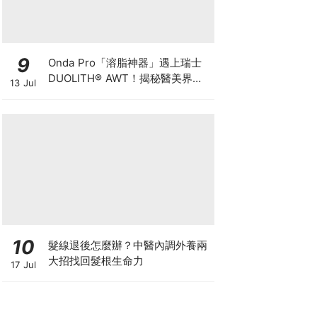
9
Onda Pro「溶脂神器」遇上瑞士
DUOLITH® AWT！揭秘醫美界悄
13 Jul
悄瘋傳的「雙機塑形」雙倍震撼彈
10
髮線退後怎麼辦？中醫內調外養兩
大招找回髮根生命力
17 Jul