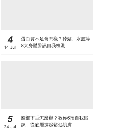
4
蛋白質不足會怎樣？掉髮、水腫等
8大身體警訊自我檢測
14 Jul
5
臉部下垂怎麼辦？教你6招自我鍛
鍊，從底層撐起鬆弛肌膚
24 Jul