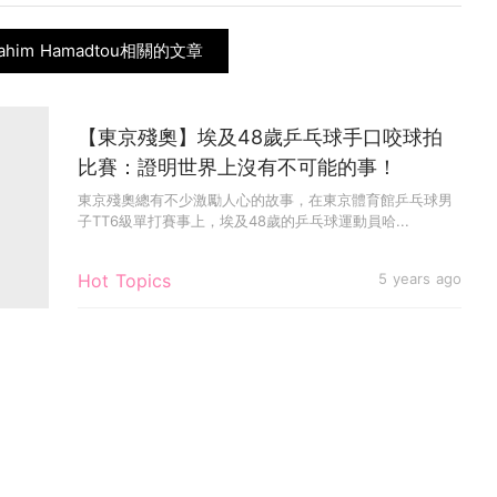
rahim Hamadtou相關的文章
【東京殘奧】埃及48歲乒乓球手口咬球拍
比賽：證明世界上沒有不可能的事！
東京殘奧總有不少激勵人心的故事，在東京體育館乒乓球男
子TT6級單打賽事上，埃及48歲的乒乓球運動員哈...
Hot Topics
5 years ago