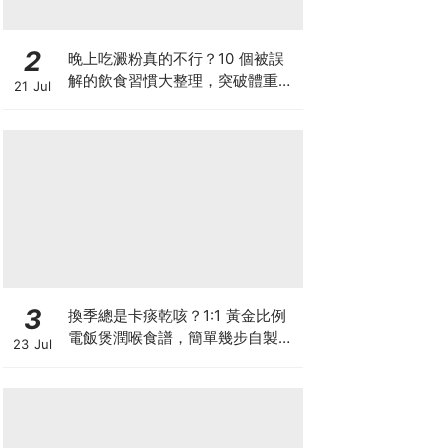
2
晚上吃澱粉真的不行？10 個被誤
解的飲食習慣大整理，突破體重停
21 Jul
滯期的調整指南
3
換季總是卡痰乾咳？1:1 黃金比例
電飯煲潤喉食譜，簡單幾步自製天
23 Jul
然潤喉滋養飲