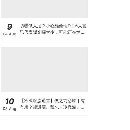
9
防曬做太足？小心維他命D！5大警
訊代表陽光曬太少，可能正在悄悄
04 Aug
影響你的健康
10
【冷凍溶脂避雷】做之前必睇｜有
冇用？後遺症、禁忌＋冷微波、雙
03 Aug
機比較