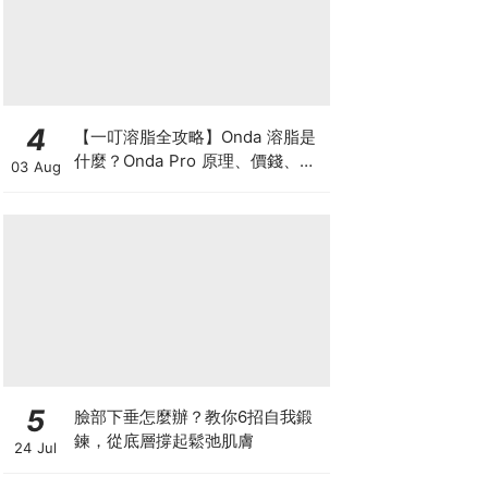
4
【一叮溶脂全攻略】Onda 溶脂是
什麼？Onda Pro 原理、價錢、次
03 Aug
數及中環減肥療程一次了解
5
臉部下垂怎麼辦？教你6招自我鍛
鍊，從底層撐起鬆弛肌膚
24 Jul