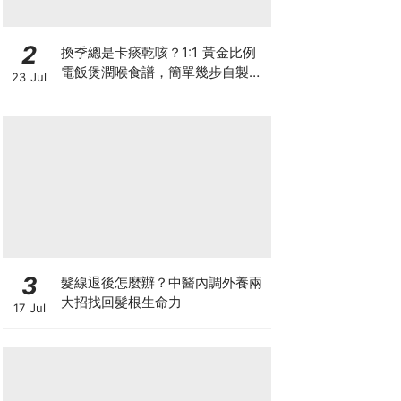
2
換季總是卡痰乾咳？1:1 黃金比例
電飯煲潤喉食譜，簡單幾步自製天
23 Jul
然潤喉滋養飲
3
髮線退後怎麼辦？中醫內調外養兩
大招找回髮根生命力
17 Jul