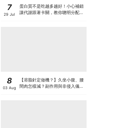
7
蛋白質不是吃越多越好！小心補錯
讓代謝跟著卡關，教你聰明分配三
29 Jul
餐蛋白質份量
8
【溶脂針定做機？】久坐小腹、腰
間肉怎樣減？副作用與非侵入儀器
03 Aug
比較