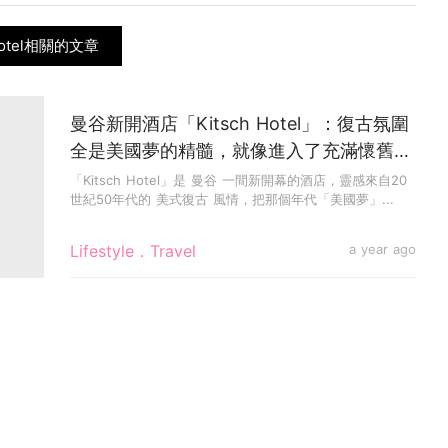
Hotel相關的文章
曼谷新開酒店「Kitsch Hotel」：復古氛圍
全是美國夢的精髓，就像進入了充滿懷舊感
的童話故事書
「Kitsch Hotel」是 曼谷 一間新開幕的酒店，靈感來自20
世紀50年代的 美式復古 風情，把那個年代「美國夢」...
Lifestyle．Travel
a year ago