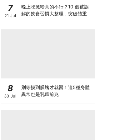
7
晚上吃澱粉真的不行？10 個被誤
解的飲食習慣大整理，突破體重停
21 Jul
滯期的調整指南
8
別等摸到腫塊才就醫！這5種身體
異常也是乳癌前兆
30 Jul