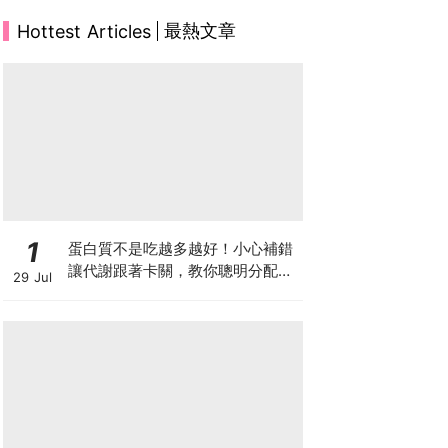
最熱文章
Hottest Articles
1
蛋白質不是吃越多越好！小心補錯
讓代謝跟著卡關，教你聰明分配三
29 Jul
餐蛋白質份量