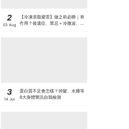
2
【冷凍溶脂避雷】做之前必睇｜有
冇用？後遺症、禁忌＋冷微波、雙
03 Aug
機比較
3
蛋白質不足會怎樣？掉髮、水腫等
8大身體警訊自我檢測
14 Jul