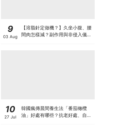
9
【溶脂針定做機？】久坐小腹、腰
間肉怎樣減？副作用與非侵入儀器
03 Aug
比較
10
韓國瘋傳晨間養生法「番茄橄欖
油」好處有哪些？抗老好處、自製
27 Jul
做法與禁忌一次看