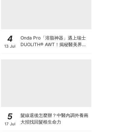
4
Onda Pro「溶脂神器」遇上瑞士
DUOLITH® AWT！揭秘醫美界悄
13 Jul
悄瘋傳的「雙機塑形」雙倍震撼彈
5
髮線退後怎麼辦？中醫內調外養兩
大招找回髮根生命力
17 Jul