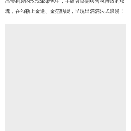
晶瑩剔透的玫瑰暈染色中，手繪著盛開與含苞待放的玫
瑰，在勾勒上金邊、金箔點綴，呈現出滿滿法式浪漫！