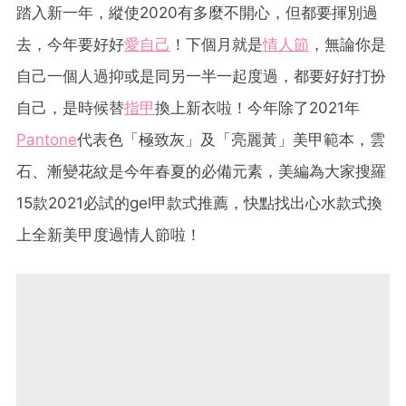
踏入新一年，縱使2020有多麼不開心，但都要揮別過
去，今年要好好
愛自己
！下個月就是
情人節
，無論你是
自己一個人過抑或是同另一半一起度過，都要好好打扮
自己，是時候替
指甲
換上新衣啦！今年除了2021年
Pantone
代表色「極致灰」及「亮麗黃」美甲範本，雲
石、漸變花紋是今年春夏的必備元素，美編為大家搜羅
15款2021必試的gel甲款式推薦，快點找出心水款式換
上全新美甲度過情人節啦！