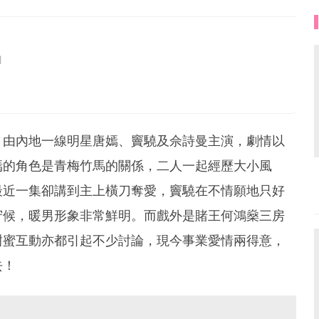
1
，由內地一線明星唐嫣、竇驍及佘詩曼主演，劇情以
嫣的角色是青梅竹馬的關係，二人一起經歷大小風
最近一集卻講到主上橫刀奪愛，竇驍在不情願地只好
守候，暖男形象非常鮮明。而戲外是賭王何鴻燊三房
甜蜜互動亦都引起不少討論，現今事業愛情兩得意，
去！