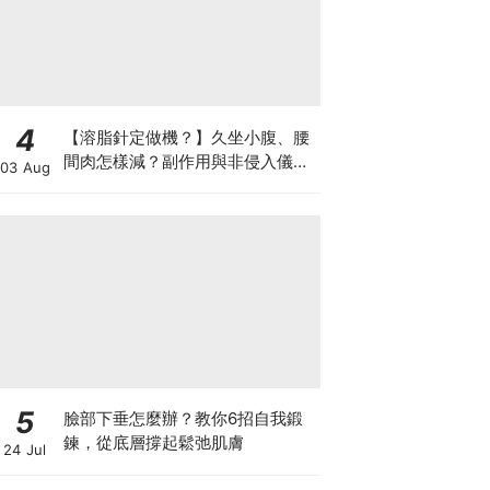
4
【溶脂針定做機？】久坐小腹、腰
間肉怎樣減？副作用與非侵入儀器
03 Aug
比較
5
臉部下垂怎麼辦？教你6招自我鍛
鍊，從底層撐起鬆弛肌膚
24 Jul