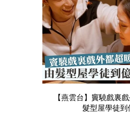
【燕雲台】竇驍戲裏戲
髮型屋學徒到