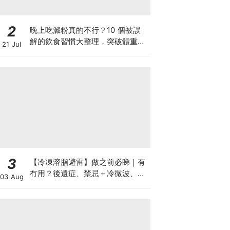
2
晚上吃澱粉真的不行？10 個被誤
解的飲食習慣大整理，突破體重停
21 Jul
滯期的調整指南
3
【冷凍溶脂避雷】做之前必睇｜有
冇用？後遺症、禁忌＋冷微波、雙
03 Aug
機比較