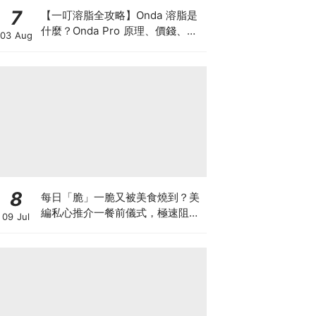
7
【一叮溶脂全攻略】Onda 溶脂是
什麼？Onda Pro 原理、價錢、次
03 Aug
數及中環減肥療程一次了解
8
每日「脆」一脆又被美食燒到？美
編私心推介一餐前儀式，極速阻碳
09 Jul
阻油，餐前一包開啟「易瘦體
質」！