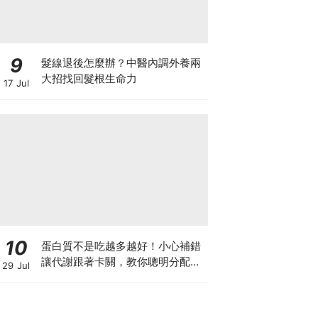
9
髮線退後怎麼辦？中醫內調外養兩
大招找回髮根生命力
17 Jul
10
蛋白質不是吃越多越好！小心補錯
讓代謝跟著卡關，教你聰明分配三
29 Jul
餐蛋白質份量