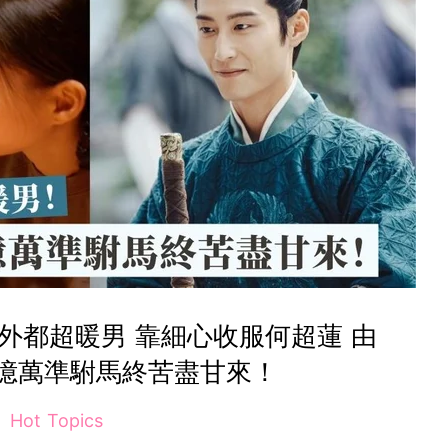
外都超暖男 靠細心收服何超蓮 由
億萬準駙馬終苦盡甘來！
Hot Topics