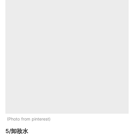
Photo from pinterest
5/卸妝水