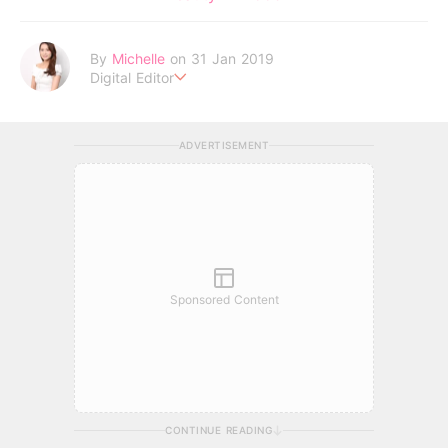
By
Michelle
on 31 Jan 2019
Digital Editor
Life is short, don't be lazy . Be your own idol to enjoy every
moment !
ADVERTISEMENT
Sponsored Content
CONTINUE READING