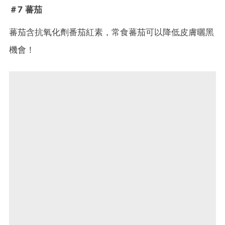
＃7 蕃茄
蕃茄含抗氧化劑番茄紅素，常食蕃茄可以降低皮膚曬黑
機會！