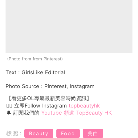
Photo from from Pinterest
Text：GirlsLike Editorial
Photo Source：Pinterest, Instagram
【看更多OL專屬最新美容時尚資訊】
👉🏻 立即Follow Instagram
topbeautyhk
🔔 訂閱我們的
Youtube 頻道 TopBeauty HK
標籤:
Beauty
Food
美白