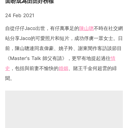
面盼成為囝囝好榜樣
24 Feb 2021
自從仔仔Jaco出世，有仔萬事足的
陳山聰
不時在社交網
站分享Jaco的可愛照片和短片，成功俘虜一眾女士。日
前，陳山聰連同袁偉豪、姚子羚、謝東閔作客訪談節目
《Master's Talk 師父有請》，更罕有地提起過往
情
史
，包括與前妻不愉快的
婚姻
、賭王千金何超雲的緋
聞。