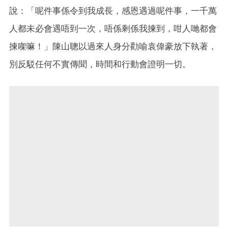
說：「呢件事係令到我成長，感恩遇過呢件事，一千萬
人都未必會遇唔到一次，唔係剩係我揀到，咁人哋都會
揀㗎嘛！」陳山聰以過來人身分勸喻袁偉豪放下執著，
別反駁任何不實傳聞，時間和行動會證明一切。