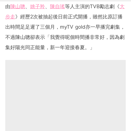
由
陳山聰
、
姚子羚
、
陳自瑤
等人主演的TVB勵志劇《
大
步走
》經歷2次被抽起後日前正式開播，雖然比原訂播
出時間足足遲了三個月，myTV gold亦一早播完劇集，
不過陳山聰卻表示「我覺得呢個時間播非常好，因為劇
集好陽光同正能量，新一年迎接春夏。」