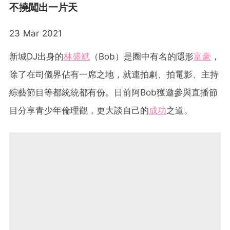
不撓闖出一片天
23 Mar 2021
新城DJ出身的
林盛斌
（Bob）是圈中有名的隱形
富豪
，
除了在司儀界佔有一席之地，就連拍劇、拍電影、主持
綜藝節目等都統統都有份。日前阿Bob獲邀參與直播節
目分享青少年倫理觀，更大談自己的
成功
之道。