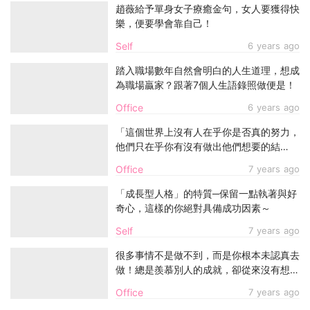
趙薇給予單身女子療癒金句，女人要獲得快
樂，便要學會靠自己！
Self
6 years ago
踏入職場數年自然會明白的人生道理，想成
為職場贏家？跟著7個人生語錄照做便是！
Office
6 years ago
「這個世界上沒有人在乎你是否真的努力，
他們只在乎你有沒有做出他們想要的結
果。」關於工作，你早就該捨棄的8種錯誤
Office
7 years ago
思想
「成長型人格」的特質─保留一點執著與好
奇心，這樣的你絕對具備成功因素～
Self
7 years ago
很多事情不是做不到，而是你根本未認真去
做！總是羨慕別人的成就，卻從來沒有想過
自己付出得比別人少
Office
7 years ago