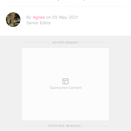
By
Agnes
on 05 May 2021
Senior Editor
ADVERTISEMENT
Sponsored Content
CONTINUE READING