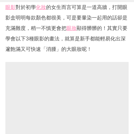
眼影
對於初學
化妝
的女生而言可算是一道高牆，打開眼
影盒明明每款顏色都很美，可是要暈染一起用的話卻是
充滿難度，稍一不慎更會把
眼妝
顯得髒髒的！其實只要
學會以下3種眼影的畫法，就算是新手都能輕易化出深
邃飽滿又可快速「消腫」的大眼妝呢！