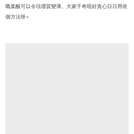
嘅葉酸可以令琺瑯質變薄。大家千奇唔好貪心日日用依
個方法呀~