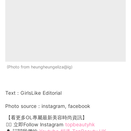
Photo from heungheungeliza@ig
Text：GirlsLike Editorial
Photo source：instagram, facebook
【看更多OL專屬最新美容時尚資訊】
👉🏻 立即Follow Instagram
topbeautyhk