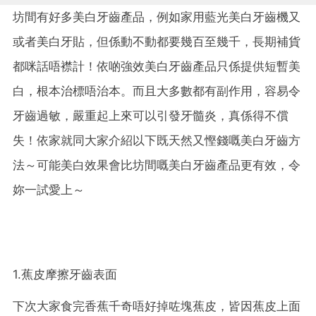
坊間有好多美白牙齒產品，例如家用藍光美白牙齒機又
或者美白牙貼，但係動不動都要幾百至幾千，長期補貨
都咪話唔襟計！依啲強效美白牙齒產品只係提供短暫美
白，根本治標唔治本。而且大多數都有副作用，容易令
牙齒過敏，嚴重起上來可以引發牙髓炎，真係得不償
失！依家就同大家介紹以下既天然又慳錢嘅美白牙齒方
法～可能美白效果會比坊間嘅美白牙齒產品更有效，令
妳一試愛上～
1.蕉皮摩擦牙齒表面
下次大家食完香蕉千奇唔好掉咗塊蕉皮，皆因蕉皮上面