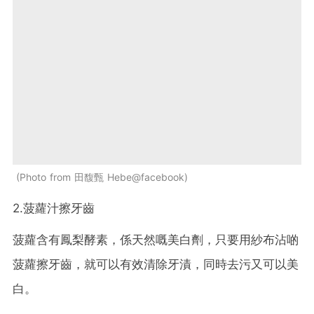
Photo from 田馥甄 Hebe@facebook
2.菠蘿汁擦牙齒
菠蘿含有鳳梨酵素，係天然嘅美白劑，只要用紗布沾啲
菠蘿擦牙齒，就可以有效清除牙漬，同時去污又可以美
白。