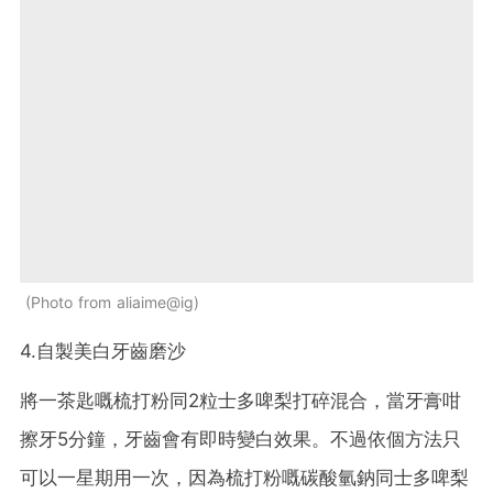
Photo from aliaime@ig
4.自製美白牙齒磨沙
將一茶匙嘅梳打粉同2粒士多啤梨打碎混合，當牙膏咁
擦牙5分鐘，牙齒會有即時變白效果。不過依個方法只
可以一星期用一次，因為梳打粉嘅碳酸氫鈉同士多啤梨