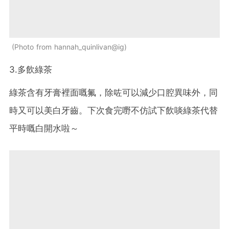
Photo from hannah_quinlivan@ig
3.多飲綠茶
綠茶含有牙膏裡面嘅氟，除咗可以減少口腔異味外，同
時又可以美白牙齒。下次食完嘢不仿試下飲啖綠茶代替
平時嘅白開水啦～