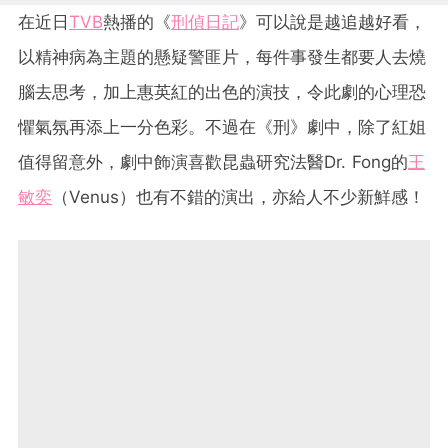
在近日
TVB
熱播的《
刑偵日記
》可以說是越追越好看，
以精神病為主題的懸疑警匪片，每件事發生都要人去燒
腦去思考，加上惠英紅的出色的演技，令此劇的心理恐
懼氣氛再添上一分色彩。不過在《刑》劇中，除了紅姐
值得留意外，劇中飾演喜歡昆蟲研究法醫Dr. Fong的
王
敏奕
（Venus）也有不錯的演出，亦給人不少新鮮感！