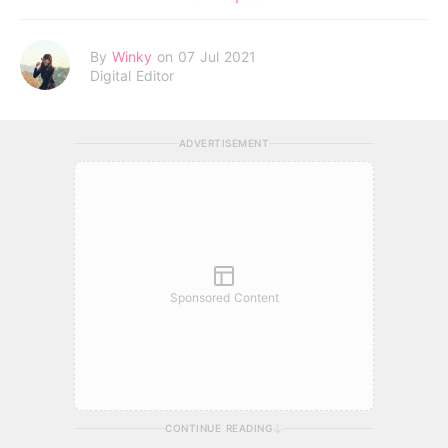
By
Winky
on 07 Jul 2021
Digital Editor
ADVERTISEMENT
Sponsored Content
CONTINUE READING