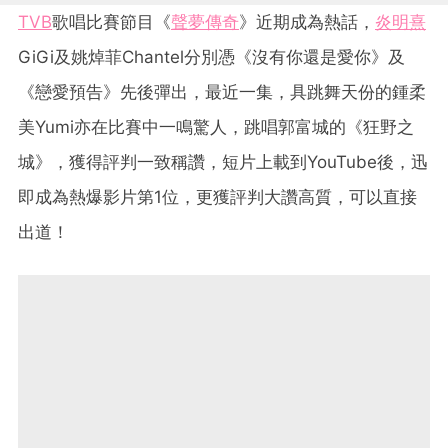
TVB
歌唱比賽節目《
聲夢傳奇
》近期成為熱話，
炎明熹
GiGi及姚焯菲Chantel分別憑《沒有你還是愛你》及
《戀愛預告》先後彈出，最近一集，具跳舞天份的鍾柔
美Yumi亦在比賽中一鳴驚人，跳唱郭富城的《狂野之
城》，獲得評判一致稱讚，短片上載到YouTube後，迅
即成為熱爆影片第1位，更獲評判大讚高質，可以直接
出道！