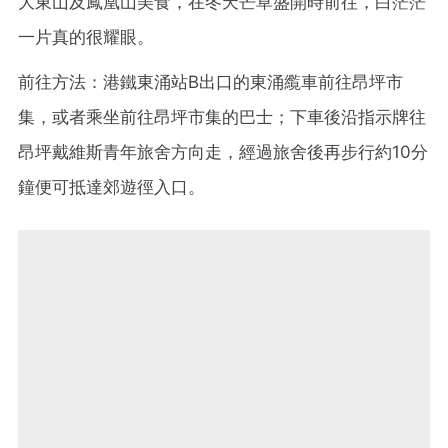
大東山及鳳凰山美食，在冬天芒草盛開時前往，白茫茫
一片真的很耀眼。
前往方法：港鐵東涌站B出口的東涌䌫車前往昂坪市
集，或者乘坐前往昂坪市集的巴士；下車後沿指示牌往
昂坪戴維斯青年旅舍方向走，經過旅舍後再步行約10分
鐘便可抵達郊遊徑入口。