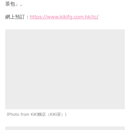
茶包」。
網上預訂：
https://www.kikifg.com.hk/tc/
Photo from KiKi麵店（KiKi茶）