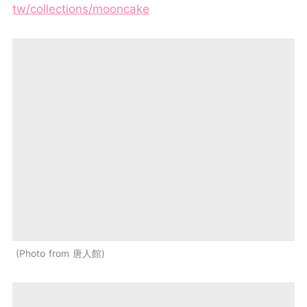
tw/collections/mooncake
Photo from 唐人館