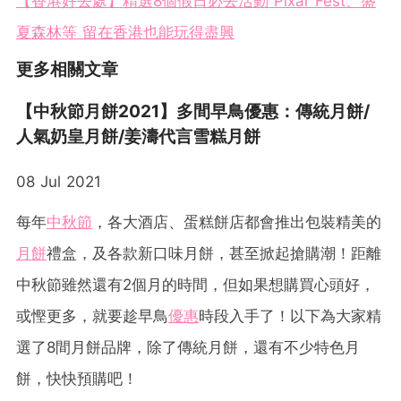
【香港好去處】精選8個假日必去活動 Pixar Fest、盛
夏森林等 留在香港也能玩得盡興
更多相關文章
【中秋節月餅2021】多間早鳥優惠：傳統月餅/
人氣奶皇月餅/姜濤代言雪糕月餅
08 Jul 2021
每年
中秋節
，各大酒店、蛋糕餅店都會推出包裝精美的
月餅
禮盒，及各款新口味月餅，甚至掀起搶購潮！距離
中秋節雖然還有2個月的時間，但如果想購買心頭好，
或慳更多，就要趁早鳥
優惠
時段入手了！以下為大家精
選了8間月餅品牌，除了傳統月餅，還有不少特色月
餅，快快預購吧！