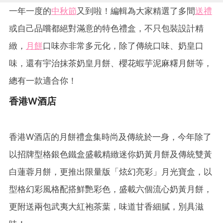
一年一度的
中秋節
又到啦！編輯為大家精選了多間
送禮
或自己品嚐都絕對滿意的特色禮盒，不只包裝設計精
緻，
月餅
口味亦非常多元化，除了傳統口味、奶皇口
味，還有宇治抹茶奶皇月餅、櫻花蝦芋泥麻糬月餅等，
總有一款適合你！
香港W酒店
香港W酒店的月餅禮盒集時尚及傳統於一身，今年除了
以招牌型格銀色鐵盒盛載精緻迷你奶黃月餅及傳統雙黃
白蓮蓉月餅，更推出限量版「炫幻亮彩」月光寶盒，以
型格幻彩風格配搭鮮艷彩色，盛載六個流心奶黃月餅，
更附送兩包武夷大紅袍茶葉，味道甘香細膩，別具滋