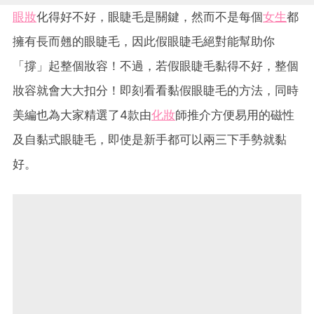
眼妝
化得好不好，眼睫毛是關鍵，然而不是每個
女生
都
擁有長而翹的眼睫毛，因此假眼睫毛絕對能幫助你
「撐」起整個妝容！不過，若假眼睫毛黏得不好，整個
妝容就會大大扣分！即刻看看黏假眼睫毛的方法，同時
美編也為大家精選了4款由
化妝
師推介方便易用的磁性
及自黏式眼睫毛，即使是新手都可以兩三下手勢就黏
好。