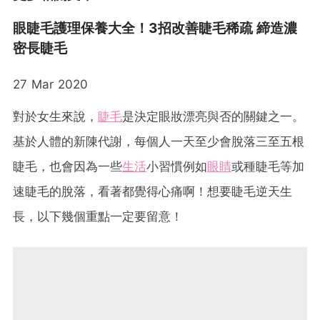
眼睫毛護理保養大全！3招改善睫毛稀疏 締造濃
密長睫毛
27 Mar 2020
對於女生來說，
睫毛
是決定眼妝漂亮與否的關鍵之一。
基於人體的新陳代謝，每個人一天至少會脫落三至五根
睫毛，也會因為一些
生活
小習慣例如
眼睛
或種睫毛等加
速睫毛的脫落，看著都覺得心痛啊！想要睫毛逆天生
長，以下幾個重點一定要留意！