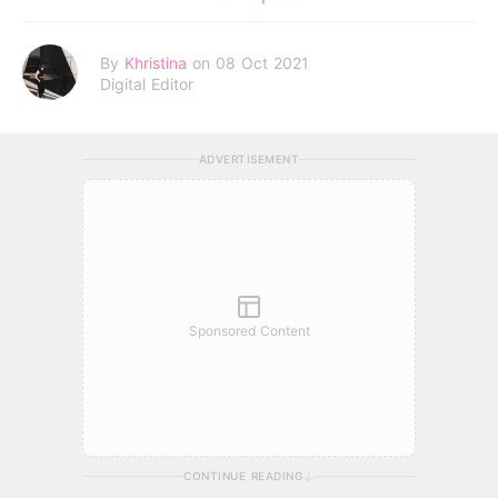
By
Khristina
on 08 Oct 2021
Digital Editor
ADVERTISEMENT
Sponsored Content
CONTINUE READING