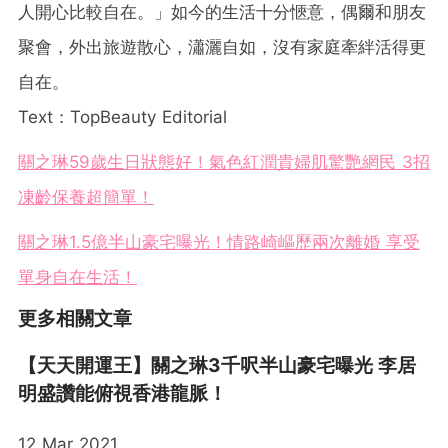
人開心比較自在。」如今的生活十分愜意，偶爾和朋友
聚會，外出旅遊散心，瀟灑自如，沒有家庭牽絆活得更
自在。
Text：TopBeauty Editorial
關之琳59歲生日狀態好！氣色紅潤貴婦肌驚艷網民 3招
凍齡保養超簡單！
關之琳1.5億半山豪宅曝光！情路崎嶇歷兩次離婚 享受
單身自在生活！
更多相關文章
【天天開運王】關之琳3千呎半山豪宅曝光 李居
明盛讚能俯視香港龍脈！
12 Mar 2021