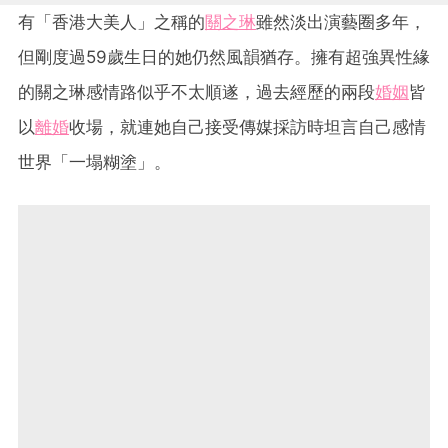
有「香港大美人」之稱的
關之琳
雖然淡出演藝圈多年，
但剛度過59歲生日的她仍然風韻猶存。擁有超強異性緣
的關之琳感情路似乎不太順遂，過去經歷的兩段
婚姻
皆
以
離婚
收場，就連她自己接受傳媒採訪時坦言自己感情
世界「一塌糊塗」。