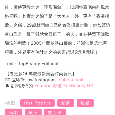
鞋，師傅更教之之「呼形喝象」，以調整豪宅內的風水
格局呢！其實之之除了是「大美人」外，更有「香港樓
后」之稱，29歲就開始自己的置業投資之路，她曾經透
露自己是「賺了錢就會買房子」的人，並在轉賣下賺取
翻倍的利潤！2005年開始淡出幕前，並漸涉足房地產
項目，外界更有估計之之的身家超過5億港元呢！
Text：TopBeauty Editorial
【看更多OL專屬最新美容時尚資訊】
👉🏻 立即Follow Instagram
topbeautyhk
🔔 訂閱我們的
Youtube 頻道 TopBeauty HK
標籤:
Hot Topics
愛情
離婚
婚姻
單身
關之琳