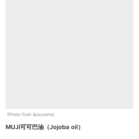
Photo from lipscosme
MUJI可可巴油（Jojoba oil）