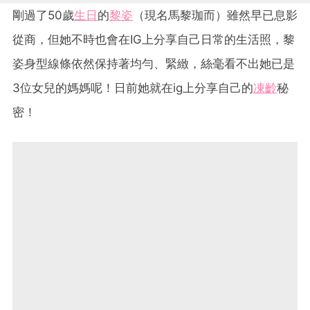
剛過了50歲
生日
的
黎姿
（現名馬黎珈而）雖然早已息影
從商，但她不時也會在IG上分享自己日常的生活照，黎
姿身型線條依然保持著均勻、緊緻，絲毫看不出她已是
3位女兒的媽媽呢！日前她就在ig上分享自己的
凍齡
秘
密！