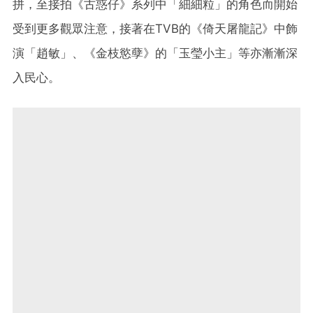
拼，至接拍《古惑仔》系列中「細細粒」的角色而開始
受到更多觀眾注意，接著在TVB的《倚天屠龍記》中飾
演「趙敏」、《金枝慾孽》的「玉瑩小主」等亦漸漸深
入民心。