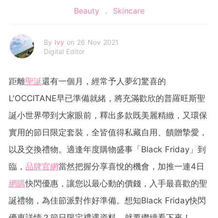
Beauty
Skincare
By
Ivy
on 26 Nov 2021
Digital Editor
距離
聖誕
還有一個月，經常予人夢幻驚喜的
L'OCCITANE早已準備就緒，將充滿歡欣的普羅旺斯聖
誕小世界帶到大家眼前，釋出多款既美麗精緻，又環保
實用的節日限定套裝，全皆值得私藏自用、饋贈摯愛，
以及交換禮物。適逢年度購物盛事「Black Friday」到
臨，
品牌官網
當然把握分享喜悅的機會，加推一連4日
網購
快閃優惠，讓您以最心動的價錢，入手最喜歡的聖
誕禮物，為佳節派對作好準備。想知Black Friday快閃
優惠詳情？節日限定禮遇資料，就要繼續看下來！