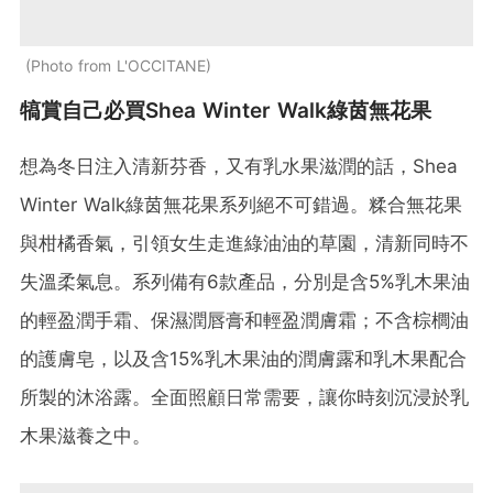
Photo from L'OCCITANE
犒賞自己必買Shea Winter Walk綠茵無花果
想為冬日注入清新芬香，又有乳水果滋潤的話，Shea
Winter Walk綠茵無花果系列絕不可錯過。糅合無花果
與柑橘香氣，引領女生走進綠油油的草園，清新同時不
失溫柔氣息。系列備有6款產品，分別是含5%乳木果油
的輕盈潤手霜、保濕潤唇膏和輕盈潤膚霜；不含棕櫚油
的護膚皂，以及含15%乳木果油的潤膚露和乳木果配合
所製的沐浴露。全面照顧日常需要，讓你時刻沉浸於乳
木果滋養之中。