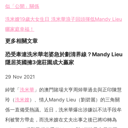
似「公開」關係
洗米嫂19歲大女生日 洗米華浪子回頭揮低Mandy Lieu
曬家庭幸福！
更多相關文章
恐受牽連洗米華老婆急於劃清界線？Mandy Lieu
隱居英國擁3億莊園成大贏家
29 Nov 2021
綽號「
洗米華
」的澳門賭場大亨周焯華過去與正印陳慧
玲（
洗米嫂
）、情人Mandy Lieu（劉碧麗）的三角關
係一直備受熱議。近日，洗米華爆出涉嫌以不法手段牟
利被警方帶走，而洗米嫂在丈夫出事之後已將IG轉為