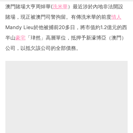
澳門賭場大亨周焯華(
洗米華
）最近涉於內地非法開設
賭場，現正被澳門司警拘留。有傳洗米華的前度
情人
Mandy Lieu於他被捕前20多日，將市值約1.2億元的西
半山
豪宅
「珒然」高層單位，抵押予新濠博亞（澳門）
公司，以抵欠該公司的全部債務。