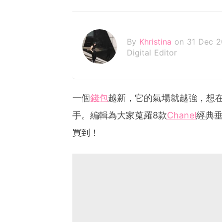
By
Khristina
on 31 Dec 2
Digital Editor
一個
錢包
越新，它的氣場就越強，想
手。編輯為大家蒐羅8款
Chanel
經典
買到！