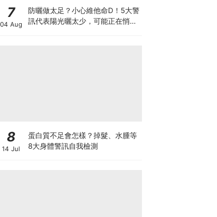
7
防曬做太足？小心維他命D！5大警
訊代表陽光曬太少，可能正在悄悄
04 Aug
影響你的健康
8
蛋白質不足會怎樣？掉髮、水腫等
8大身體警訊自我檢測
14 Jul