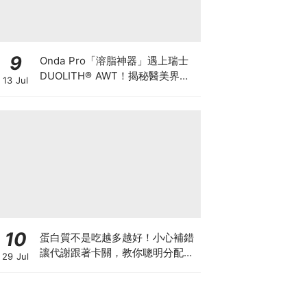
9
Onda Pro「溶脂神器」遇上瑞士
DUOLITH® AWT！揭秘醫美界悄
13 Jul
悄瘋傳的「雙機塑形」雙倍震撼彈
10
蛋白質不是吃越多越好！小心補錯
讓代謝跟著卡關，教你聰明分配三
29 Jul
餐蛋白質份量