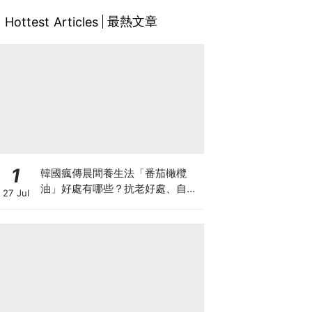
最熱文章
Hottest Articles
1
韓國瘋傳晨間養生法「番茄橄欖
油」好處有哪些？抗老好處、自製
27 Jul
做法與禁忌一次看