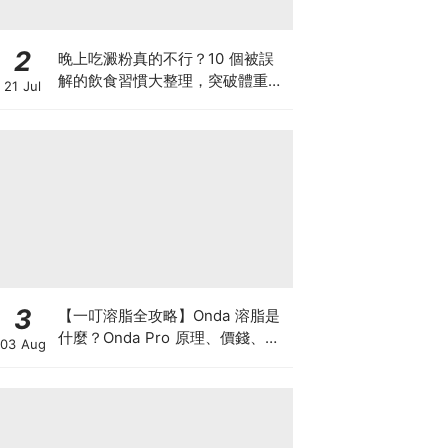
2
晚上吃澱粉真的不行？10 個被誤
解的飲食習慣大整理，突破體重停
21 Jul
滯期的調整指南
3
【一叮溶脂全攻略】Onda 溶脂是
什麼？Onda Pro 原理、價錢、次
03 Aug
數及中環減肥療程一次了解