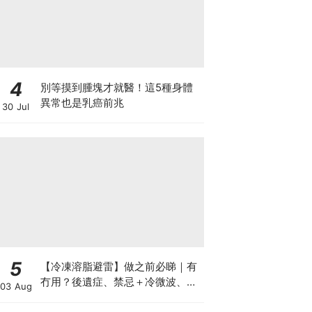
4
別等摸到腫塊才就醫！這5種身體
異常也是乳癌前兆
30 Jul
5
【冷凍溶脂避雷】做之前必睇｜有
冇用？後遺症、禁忌＋冷微波、雙
03 Aug
機比較